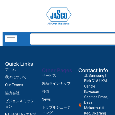
Quick Links
ホーム
Other Pages
Contact Info
サービス
Jl. Samsung II
我々について
Blok C1A UKM
製品ラインナップ
Our Teams
Centre
設備
Kawasan
協力会社
Segitiga Emas,
News
ビジョン＆ミッシ
Desa
ョン
トラブルシューテ
Mekarmukti,
ィング
Kec. Cikarang
PT.JASCOへのお問