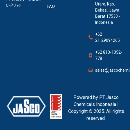
Utara, Kab.
い合わせ
FAQ
Bekasi, Jawa
Barat 17530 -
Indonesia
+62
21‑29094265
+62 813-1352-
778
sales@jascochemin
Powered by PT Jasco
Chemicals Indonesia |
Copyright © 2025. All rights
reserved.